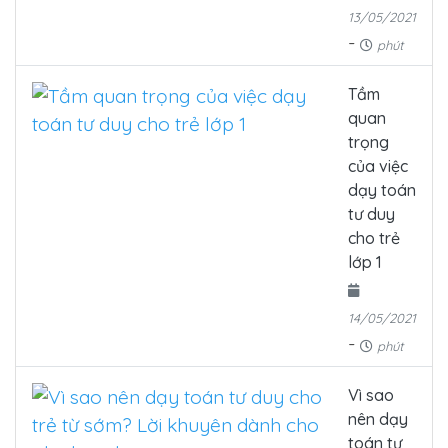
13/05/2021
-
phút
Tầm
quan
trọng
của việc
dạy toán
tư duy
cho trẻ
lớp 1
14/05/2021
-
phút
Vì sao
nên dạy
toán tư