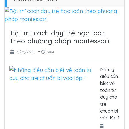
Bật mí cách dạy trẻ học toán
theo phương pháp montessori
-
13/05/2021
phút
Những
điều cần
biết về
toán tư
duy cho
trẻ
chuẩn bị
vào lớp 1