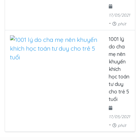
17/05/2021
-
phút
1001 lý
do cha
mẹ nên
khuyến
khích
học toán
tư duy
cho trẻ 5
tuổi
17/05/2021
-
phút