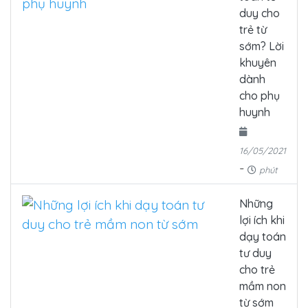
duy cho
trẻ từ
sớm? Lời
khuyên
dành
cho phụ
huynh
16/05/2021
-
phút
Những
lợi ích khi
dạy toán
tư duy
cho trẻ
mầm non
từ sớm