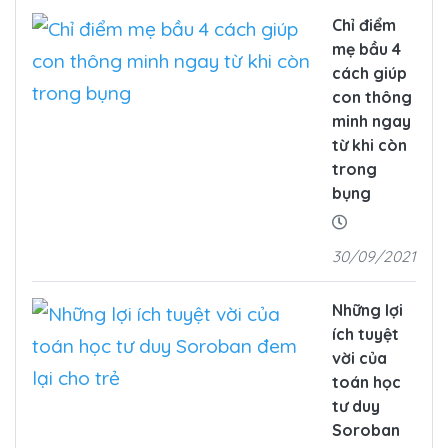
Chỉ điểm
mẹ bầu 4
cách giúp
con thông
minh ngay
từ khi còn
trong
bụng
30/09/2021
Những lợi
ích tuyệt
vời của
toán học
tư duy
Soroban