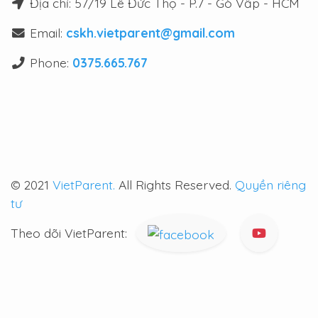
Địa chỉ: 57/19 Lê Đức Thọ - P.7 - Gò Vấp - HCM
Email:
cskh.vietparent@gmail.com
Phone:
0375.665.767
© 2021
VietParent.
All Rights Reserved.
Quyền riêng
tư
Theo dõi VietParent: