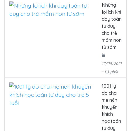
Những
lợi ích khi
dạy toán
tư duy
cho trẻ
mầm non
từ sớm
17/05/2021
-
phút
1001 lý
do cha
mẹ nên
khuyến
khích
học toán
tư duy