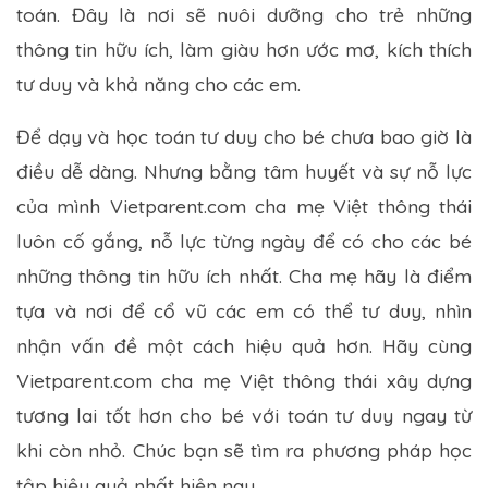
toán. Đây là nơi sẽ nuôi dưỡng cho trẻ những
thông tin hữu ích, làm giàu hơn ước mơ, kích thích
tư duy và khả năng cho các em.
Để dạy và học toán tư duy cho bé chưa bao giờ là
điều dễ dàng. Nhưng bằng tâm huyết và sự nỗ lực
của mình Vietparent.com cha mẹ Việt thông thái
luôn cố gắng, nỗ lực từng ngày để có cho các bé
những thông tin hữu ích nhất. Cha mẹ hãy là điểm
tựa và nơi để cổ vũ các em có thể tư duy, nhìn
nhận vấn đề một cách hiệu quả hơn. Hãy cùng
Vietparent.com cha mẹ Việt thông thái xây dựng
tương lai tốt hơn cho bé với toán tư duy ngay từ
khi còn nhỏ. Chúc bạn sẽ tìm ra phương pháp học
tập hiệu quả nhất hiện nay.