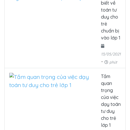
biết về
toán tư
duy cho
trẻ
chuẩn bị
vào lớp 1
13/05/2021
-
phút
Tầm
quan
trọng
của việc
dạy toán
tư duy
cho trẻ
lớp 1