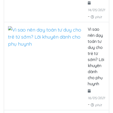
14/05/2021
-
phút
Vì sao
nên dạy
toán tư
duy cho
trẻ từ
sớm? Lời
khuyên
dành
cho phụ
huynh
16/05/2021
-
phút