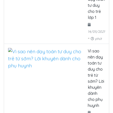
tư duy
cho trẻ
lớp 1
14/05/2021
-
phút
Vì sao
nên dạy
toán tư
duy cho
trẻ từ
sớm? Lời
khuyên
dành
cho phụ
huynh