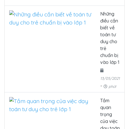
Những
điều cần
biết về
toán tư
duy cho
trẻ
chuẩn bị
vào lớp 1
13/05/2021
-
phút
Tầm
quan
trọng
của việc
dạy toán