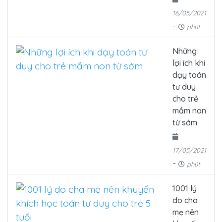
16/05/2021
-
phút
Những
lợi ích khi
dạy toán
tư duy
cho trẻ
mầm non
từ sớm
17/05/2021
-
phút
1001 lý
do cha
mẹ nên