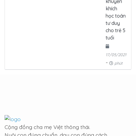
khuyến
khích
học toán
tư duy
cho trẻ 5
tuổi
17/05/2021
-
phút
Cộng đồng cha mẹ Việt thông thái.
Nuôi con đúng chuẩn, dạy con đúng cách.