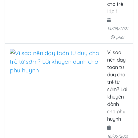
cho trẻ
lớp 1
14/05/2021
-
phút
Vì sao
nên dạy
toán tư
duy cho
trẻ từ
sớm? Lời
khuyên
dành
cho phụ
huynh
16/05/2021