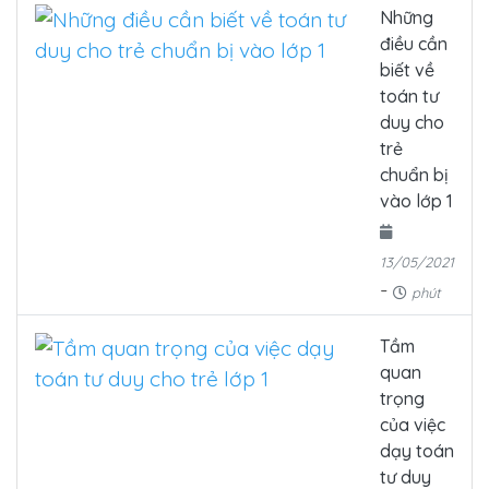
Những
điều cần
biết về
toán tư
duy cho
trẻ
chuẩn bị
vào lớp 1
13/05/2021
-
phút
Tầm
quan
trọng
của việc
dạy toán
tư duy