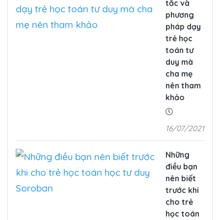
tắc và
phương
pháp dạy
trẻ học
toán tư
duy mà
cha mẹ
nên tham
khảo
16/07/2021
Những
điều bạn
nên biết
trước khi
cho trẻ
học toán