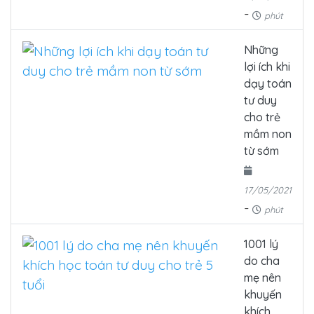
-
phút
Những
lợi ích khi
dạy toán
tư duy
cho trẻ
mầm non
từ sớm
17/05/2021
-
phút
1001 lý
do cha
mẹ nên
khuyến
khích