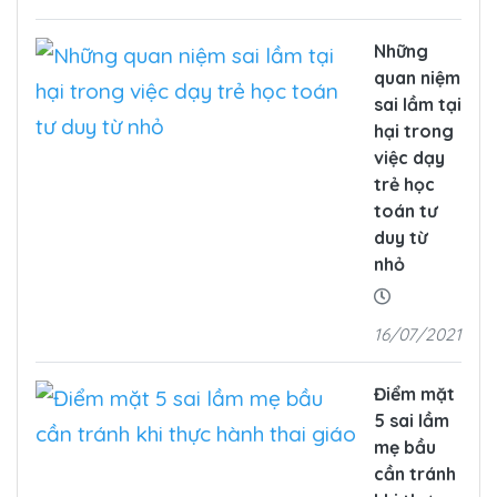
Những
quan niệm
sai lầm tại
hại trong
việc dạy
trẻ học
toán tư
duy từ
nhỏ
16/07/2021
Điểm mặt
5 sai lầm
mẹ bầu
cần tránh