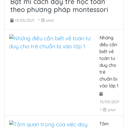
Bật mí cách dạy trẻ học toán
theo phương pháp montessori
-
13/05/2021
phút
Những
điều cần
biết về
toán tư
duy cho
trẻ
chuẩn bị
vào lớp 1
13/05/2021
-
phút
Tầm