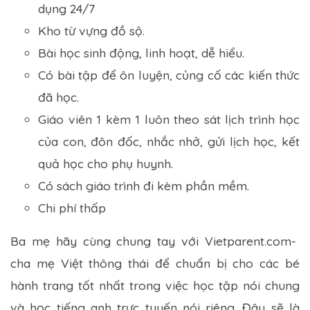
dụng 24/7
Kho từ vựng đồ sộ.
Bài học sinh động, linh hoạt, dễ hiểu.
Có bài tập để ôn luyện, củng cố các kiến thức
đã học.
Giáo viên 1 kèm 1 luôn theo sát lịch trình học
của con, đôn đốc, nhắc nhở, gửi lịch học, kết
quả học cho phụ huynh.
Có sách giáo trình đi kèm phần mềm.
Chi phí thấp
Ba mẹ hãy cùng chung tay với Vietparent.com-
cha mẹ Việt thông thái để chuẩn bị cho các bé
hành trang tốt nhất trong việc học tập nói chung
và học tiếng anh trực tuyến nói riêng. Đây sẽ là