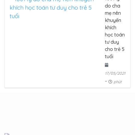
do cha
mẹ nên
khuyến
khích
học toán
tư duy
cho trẻ 5
tuổi
17/05/2021
-
phút