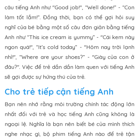
câu tiếng Anh như "Good job!", “Well done!” - “Con
làm tốt lắm!”. Đồng thời, bạn có thể gợi hỏi suy
nghĩ của bé bằng một số câu đơn giản bằng tiếng
Anh như “This ice cream is yummy” - "Cái kem này
ngon quá!", “It’s cold today” - "Hôm nay trời lạnh
nhỉ!", “Where are your shoes?” - "Giày của con ở
đâu?". Việc để trẻ dần dần làm quen với tiếng Anh
sẽ gợi được sự hứng thú của trẻ.
Cho trẻ tiếp cận tiếng Anh
Bạn nên nhớ rằng môi trường chính tác động lớn
nhất đối với trẻ và học tiếng Anh cũng không là
ngoại lệ. Nghĩa là bạn nên biết bé của mình thích
nghe nhạc gì, bộ phim tiếng Anh nào để trẻ tận