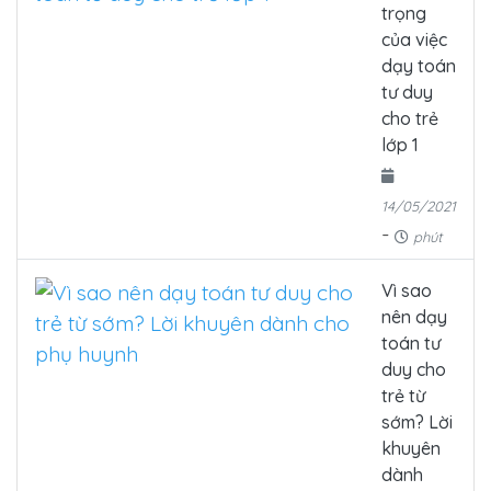
trọng
của việc
dạy toán
tư duy
cho trẻ
lớp 1
14/05/2021
-
phút
Vì sao
nên dạy
toán tư
duy cho
trẻ từ
sớm? Lời
khuyên
dành