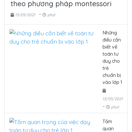
theo phương pháp montessori
-
13/05/2021
phút
Những
điều cần
biết về
toán tư
duy cho
trẻ
chuẩn bị
vào lớp 1
13/05/2021
-
phút
Tầm
quan