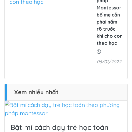
pháp
Montessori
bố mẹ cần
phải nắm
rõ trước
khi cho con
theo học
06/01/2022
Xem nhiều nhất
Bật mí cách dạy trẻ học toán