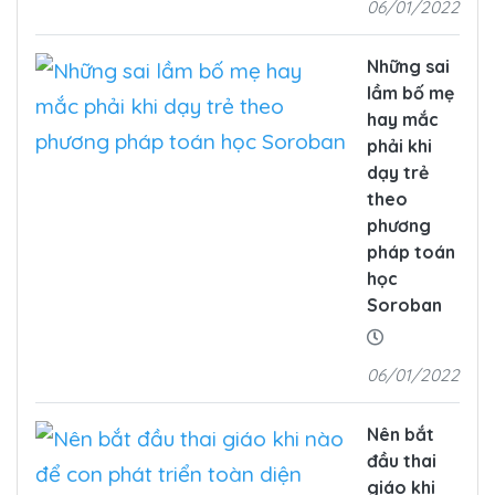
06/01/2022
Những sai
lầm bố mẹ
hay mắc
phải khi
dạy trẻ
theo
phương
pháp toán
học
Soroban
06/01/2022
Nên bắt
đầu thai
giáo khi